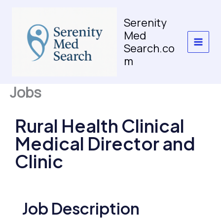
Skip
to
Serenity
content
Med
Search.co
m
Jobs