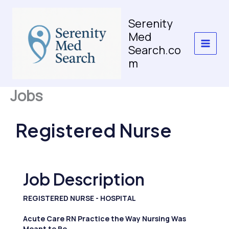
Skip
to
Serenity
content
Med
Search.co
m
Jobs