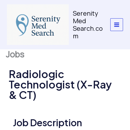
Skip
to
Serenity
content
Med
Search.co
m
Jobs