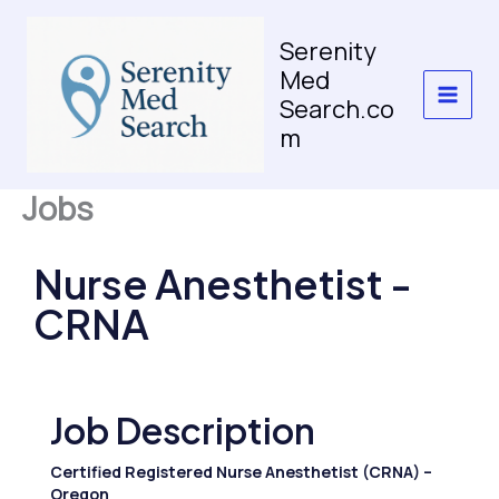
Skip
to
Serenity
content
Med
Search.co
m
Jobs