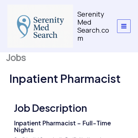
Skip
to
Serenity
content
Med
Search.co
m
Jobs