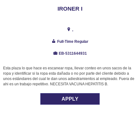
IRONER I
,
Full-Time Regular
EB-5311644931
Esta plaza lo que hace es escanear ropa, llevar conteo en unos sacos de la
ropa y identificar si la ropa esta dañada o no por parte del cliente debido a
unos estándares del cual le dan unos adiestramientos al empleado. Fuera de
ahi es un trabajo repetitivo. NECESITA VACUNA HEPATITIS B.
APPLY