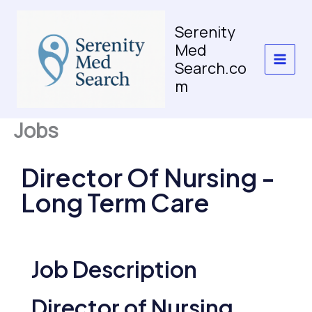
Skip
to
Serenity
content
Med
Search.co
m
Jobs